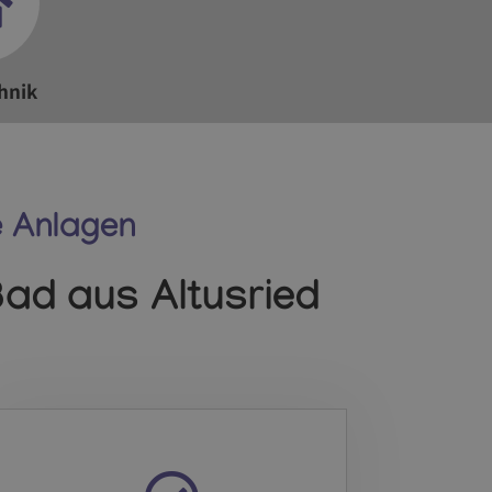
hnik
e Anlagen
 Bad aus Altusried