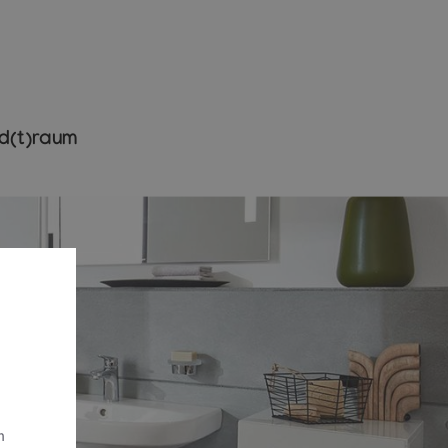
d(t)raum​
m