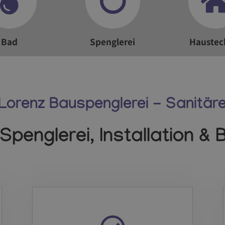
Bad
Spenglerei
Haustec
Lorenz Bauspenglerei - Sanitär
r Spenglerei, Installation &