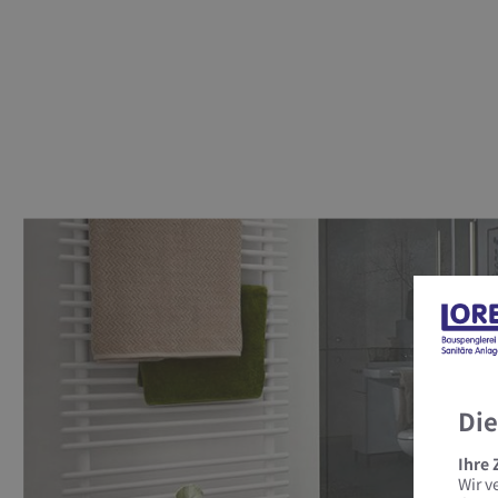
Die
Ihre
Wir v